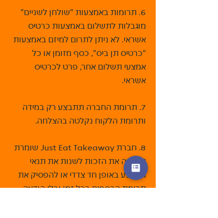
6. תרומות באמצעות "שולחן לשניים"
מוגבלות לתשלום באמצעות כרטיס
אשראי. לא ניתן לתרום למיזם באמצעות
"כרטיס תן ביס", כסף מזומן או כל
אמצעי תשלום אחר, פרט לכרטיס
אשראי.
7. תרומת החברה תתבצע רק במידה
ותרומת הלקוח נקלטה בהצלחה.
8. חברת Just Eat Takeaway שומרת
לעצמה את הזכות לשנות את תנאי
המבצע באופן חד צדדי או להפסיק את
תרומת הכספים בכל זמן ובלי הודעה
מוקדמת, בתנאי שתרומות שניתנו עבור
הזמנות עד אותו מועד יועברו לעמותות